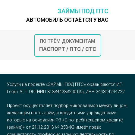
ЗАЙМЫ ПОД ПТС
АВТОМОБИЛЬ ОСТАЁТСЯ У ВАС
ПО ТРЁМ ДОКУМЕНТАМ
ПАСПОРТ / ПТС / СТС
Услуги на проекте «ЗАЙМЫ ПОД ПТС» оказываются ИП
Гердт А.П. ОРГНИП 313344333200135, ИНН 344814244222.
Проект осуществляет подбор микрозаймов между лицом,
желающим взять займ, и кредитными учреждениями
которые на основании ФЗ «О потребительском кредите
(займе)» от 21.12.2013 № 353-ФЗ имеет право
осуществлять профессиональную деятельность по